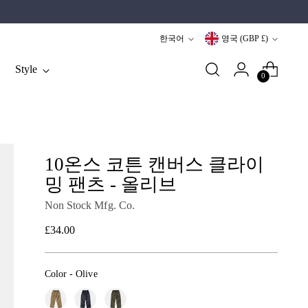
언
통
한국어
영국 (GBP £)
어
화
Style
0
10온스 코튼 캔버스 클라이
밍 팬츠 - 올리브
Non Stock Mfg. Co.
정
£34.00
가
Color
-
Olive
Color