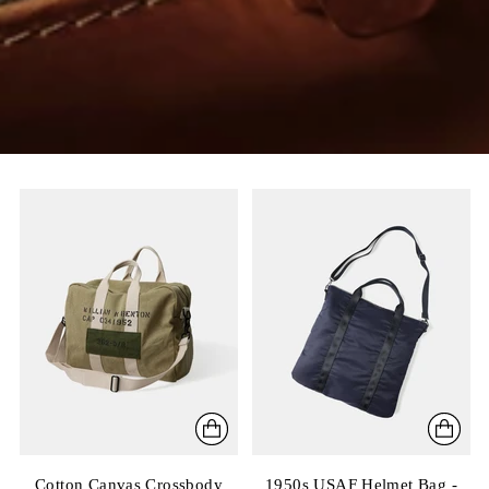
Cotton Canvas Crossbody
1950s USAF Helmet Bag -