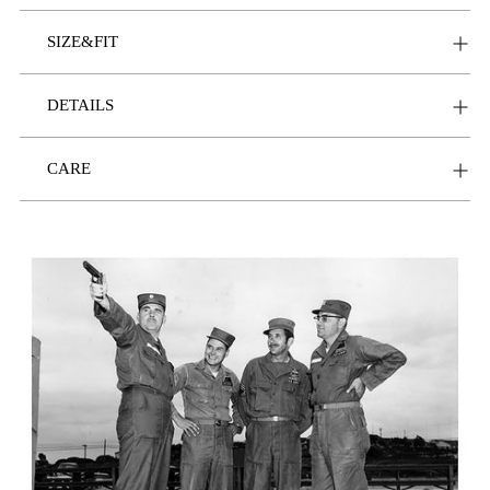
가
SIZE&FIT
DETAILS
CARE