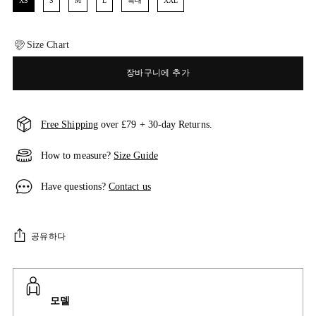
XS
S
M
L
특대
XXL
Size Chart
장바구니에 추가
Free Shipping
over £79 + 30-day Returns.
How to measure?
Size Guide
Have questions?
Contact us
공유하다
모델