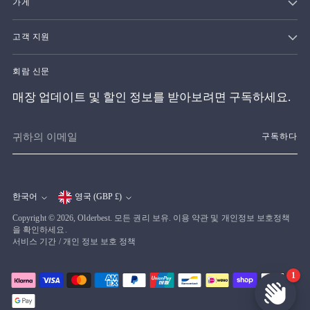
가게
고객 지원
회람 신문
매장 업데이트 및 할인 정보를 받아보려면 구독하세요.
귀
구독하다
하
의
이
메
한국어
영국 (GBP £)
통
언
일
Copyright © 2026,
Olderbest
. 모든 권리 보유. 이용 약관 및 개인정보 보호정책
화
어
을 확인하세요.
서비스 기간
/
개인 정보 보호 정책
1