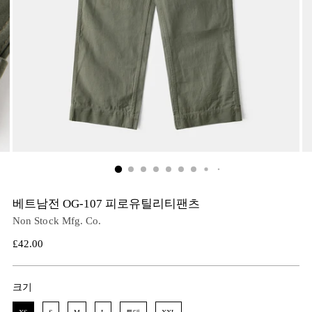
베트남전 OG-107 피로유틸리티팬츠
Non Stock Mfg. Co.
정
£42.00
가
크기
크기